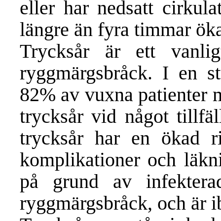
eller har nedsatt cirkul
längre än fyra timmar öka
Trycksår är ett vanl
ryggmärgsbråck. I en st
82% av vuxna patienter m
trycksår vid något tillfä
trycksår har en ökad r
komplikationer och läkni
på grund av infektera
ryggmärgsbråck, och är i