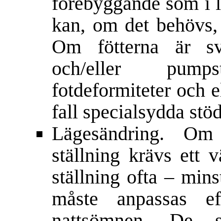
förebyggande som i l
kan, om det behövs, 
Om fötterna är sv
och/eller pump
fotdeformiteter och e
fall specialsydda st
Lägesändring. Om
ställning krävs ett 
ställning ofta – mins
måste anpassas ef
nattsömnen. De s