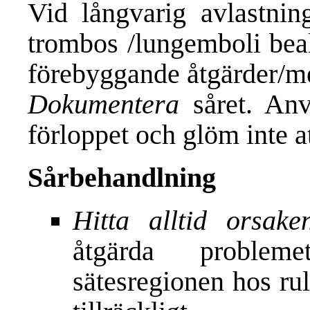
Vid långvarig avlastnin
trombos /lungemboli beak
förebyggande åtgärder/me
Dokumentera
såret. Anv
förloppet och glöm inte a
Sårbehandlning
Hitta alltid orsak
åtgärda problem
sätesregionen hos rul