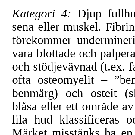
Kategori 4:
Djup fullh
sena eller muskel. Fibri
förekommer undermineri
vara blottade och palper
och stödjevävnad (t.ex. f
ofta osteomyelit – ”be
benmärg) och osteit (sk
blåsa eller ett område av
lila hud klassificeras 
Märket misstänks ha en 