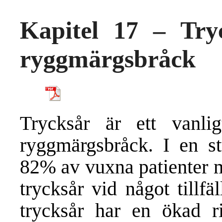
Kapitel 17 – Tr
ryggmärgsbråck
Trycksår är ett vanl
ryggmärgsbråck. I en st
82% av vuxna patienter m
trycksår vid något tillfä
trycksår har en ökad r