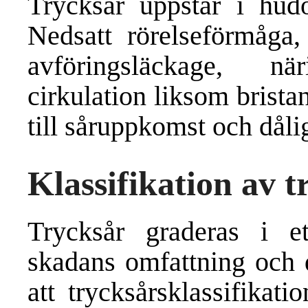
Trycksår uppstår i hud
Nedsatt rörelseförmåga
avföringsläckage, n
cirkulation liksom brista
till såruppkomst och dåli
Klassifikation av t
Trycksår graderas i ett
skadans omfattning och d
att trycksårsklassifikat