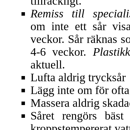
tillräckligt.
Remiss till specia
om inte ett sår vis
veckor. Sår räknas s
4-6 veckor.
Plastik
aktuell.
Lufta aldrig trycksår
Lägg inte om för ofta
Massera aldrig skad
Såret rengörs bäs
kroppstempererat vat