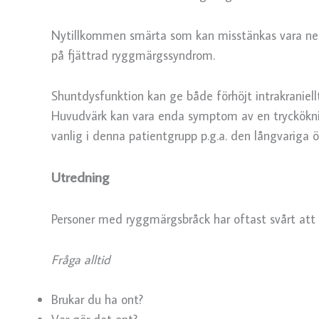
Nytillkommen smärta som kan misstänkas vara neur
på fjättrad ryggmärgssyndrom.
Shuntdysfunktion kan ge både förhöjt intrakraniel
Huvudvärk kan vara enda symptom av en tryckökni
vanlig i denna patientgrupp p.g.a. den långvariga 
Utredning
Personer med ryggmärgsbråck har oftast svårt att b
Fråga alltid
Brukar du ha ont?