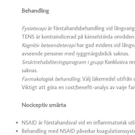
Behandling
Fysioterapi
är förstahandsbehandling vid långvarig
TENS är kontraindicerad på känselstörda områden – 
Kognitiv beteendeterapi
har god evidens vid långv
avseende personer med ryggmärgsbråck saknas.
Smärtrehabiliteringsprogram i grupp
Konklusiva r
saknas.
Farmakologisk behandling.
Välj läkemedel utifrån
Viktigt att göra en cost/benefit-analys av varje f
Nociceptiv smärta
NSAID är förstahandsval vid en inflammatorisk utl
Behandling med NSAID påverkar koagulationssystem