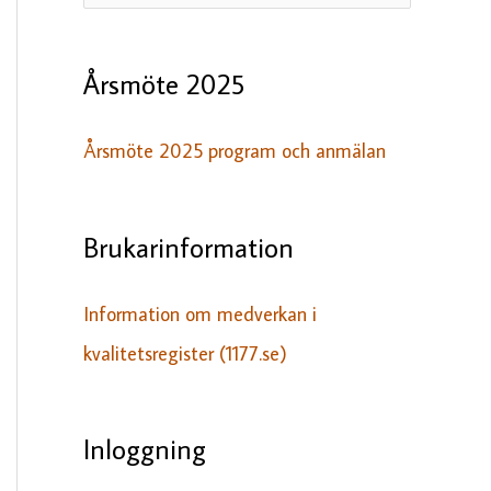
ö
k
Årsmöte 2025
e
f
Årsmöte 2025 program och anmälan
t
e
Brukarinformation
r
:
Information om medverkan i
kvalitetsregister (1177.se)
Inloggning