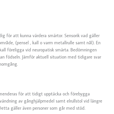
ig för att kunna värdera smärtor. Sensorik vad gäller
mråde, (pensel , kall o varm metallrulle samt nål). En
 skall föreligga vid neuropatisk smärta. Bedömningen
n födseln. Jämför aktuell situation med tidigare svar
genomgång.
menderas för att tidigt upptäcka och förebygga
nvändning av gånghjälpmedel samt elrullstol vid längre
 Detta gäller även personer som går med stöd.