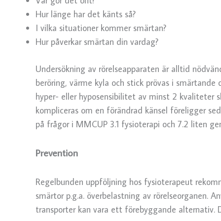
Var gör det ont?
Hur länge har det känts så?
I vilka situationer kommer smärtan?
Hur påverkar smärtan din vardag?
Undersökning av rörelseapparaten är alltid nödvänd
beröring, värme kyla och stick prövas i smärtande o
hyper- eller hyposensibilitet av minst 2 kvaliteter
kompliceras om en förändrad känsel föreligger seda
på frågor i MMCUP 3.1 fysioterapi och 7.2 liten 
Prevention
Regelbunden uppföljning hos fysioterapeut rekom
smärtor p.g.a. överbelastning av rörelseorganen. A
transporter kan vara ett förebyggande alternativ.