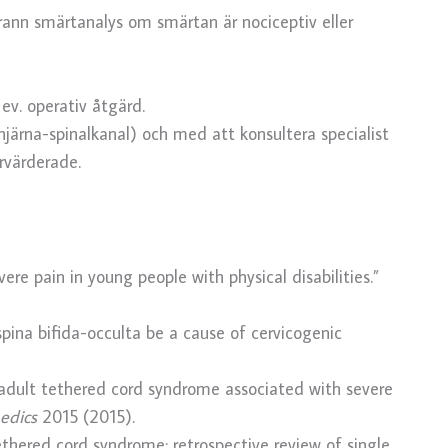
rann smärtanalys om smärtan är nociceptiv eller
ev. operativ åtgärd.
järna-spinalkanal) och med att konsultera specialist
rvärderade.
vere pain in young people with physical disabilities.”
ina bifida-occulta be a cause of cervicogenic
f adult tethered cord syndrome associated with severe
pedics
2015 (2015).
 tethered cord syndrome: retrospective review of single