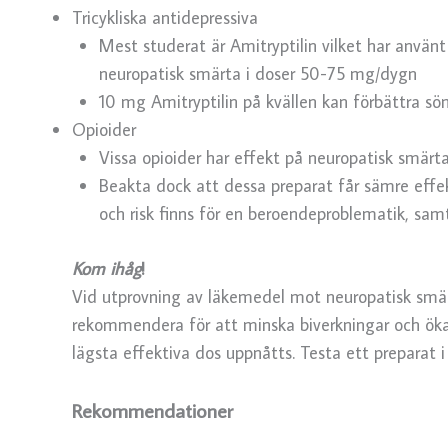
Tricykliska antidepressiva
Mest studerat är Amitryptilin vilket har anvä
neuropatisk smärta i doser 50-75 mg/dygn
10 mg Amitryptilin på kvällen kan förbättra s
Opioider
Vissa opioider har effekt på neuropatisk smär
Beakta dock att dessa preparat får sämre effek
och risk finns för en beroendeproblematik, sam
Kom ihåg
!
Vid utprovning av läkemedel mot neuropatisk smärt
rekommendera för att minska biverkningar och ök
lägsta effektiva dos uppnåtts. Testa ett preparat i
Rekommendationer