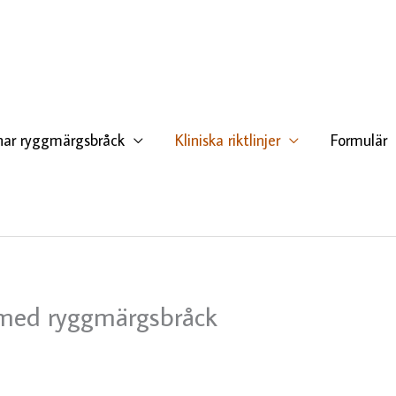
har ryggmärgsbråck
Kliniska riktlinjer
Formulär
 med ryggmärgsbråck