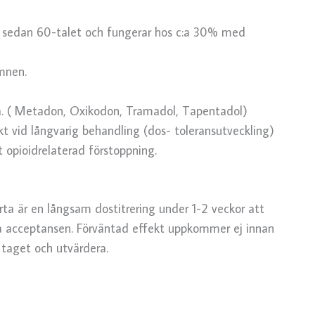
nt sedan 60-talet och fungerar hos c:a 30% med
ömnen.
ta. ( Metadon, Oxikodon, Tramadol, Tapentadol)
t vid långvarig behandling (dos- toleransutveckling)
t opioidrelaterad förstoppning.
a är en långsam dostitrering under 1-2 veckor att
a acceptansen. Förväntad effekt uppkommer ej innan
 taget och utvärdera.