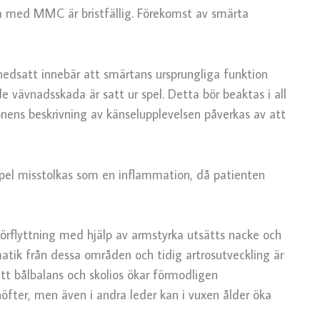
a med MMC är bristfällig. Förekomst av smärta
nedsatt innebär att smärtans ursprungliga funktion
 vävnadsskada är satt ur spel. Detta bör beaktas i all
ens beskrivning av känselupplevelsen påverkas av att
mpel misstolkas som en inflammation, då patienten
förflyttning med hjälp av armstyrka utsätts nacke och
atik från dessa områden och tidig artrosutveckling är
tt bålbalans och skolios ökar förmodligen
 höfter, men även i andra leder kan i vuxen ålder öka