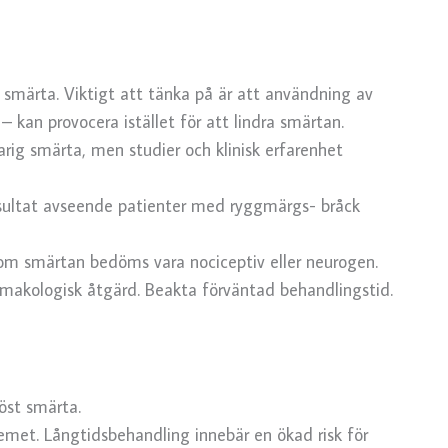
 smärta. Viktigt att tänka på är att användning av
kan provocera istället för att lindra smärtan.
arig smärta, men studier och klinisk erfarenhet
esultat avseende patienter med ryggmärgs- bråck
 om smärtan bedöms vara nociceptiv eller neurogen.
armakologisk åtgärd. Beakta förväntad behandlingstid.
öst smärta.
et. Långtidsbehandling innebär en ökad risk för