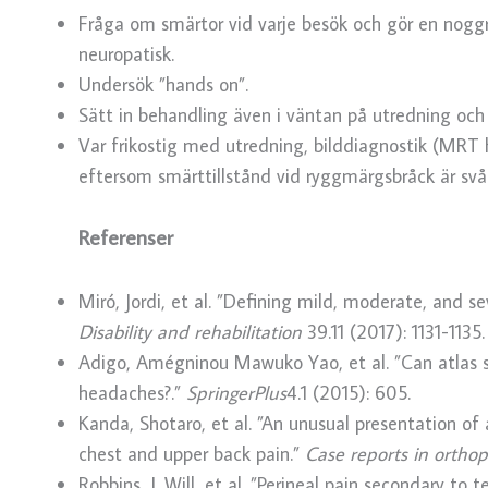
Fråga om smärtor vid varje besök och gör en nogg
neuropatisk.
Undersök ”hands on”.
Sätt in behandling även i väntan på utredning och 
Var frikostig med utredning, bilddiagnostik (MRT h
eftersom smärttillstånd vid ryggmärgsbråck är svå
Referenser
Miró, Jordi, et al. ”Defining mild, moderate, and se
Disability and rehabilitation
39.11 (2017): 1131-1135.
Adigo, Amégninou Mawuko Yao, et al. ”Can atlas sp
headaches?.”
SpringerPlus
4.1 (2015): 605.
Kanda, Shotaro, et al. ”An unusual presentation o
chest and upper back pain.”
Case reports in ortho
Robbins, J. Will, et al. ”Perineal pain secondary to