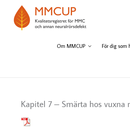
Hoppa
till
innehåll
Om MMCUP
För dig som 
Kapitel 7 – Smärta hos vuxna