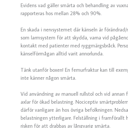
Evidens vad gäller smärta och behandling av vuxn
rapporteras hos mellan 28% och 90%.
En skada i nervsystemet där känseln är förändrad/
som larmsystem för att skydda, varna vid pågående
kontakt med patienter med ryggmärgsbråck. Person
känselförmågan alltid varit annorlunda.
Tänk utanför boxen! En femurfraktur kan till exe
inte känner någon smärta.
Vid användning av manuell rullstol och vid annan 
axlar för ökad belastning. Nociceptiv smärtproblem
därför vanligare än hos övriga befolkningen. Nedsa
belastningen ytterligare. Felställning i framförallt
risken för att drabbas av långvarig smärta.