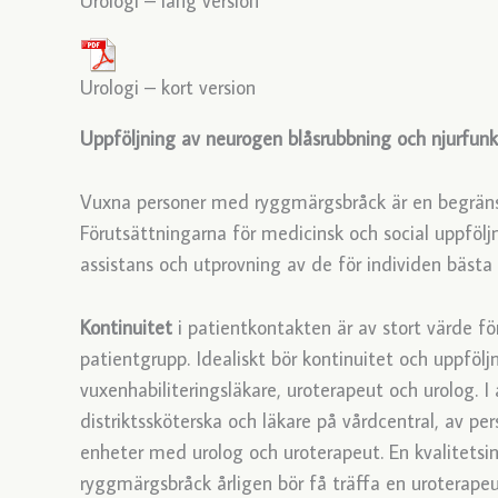
Urologi – lång version
Urologi – kort version
Uppföljning av neurogen blåsrubbning och njurfu
Vuxna personer med ryggmärgsbråck är en begränsa
Förutsättningarna för medicinsk och social uppföljni
assistans och utprovning av de för individen bästa
Kontinuitet
i patientkontakten är av stort värde f
patientgrupp. Idealiskt bör kontinuitet och uppföl
vuxenhabiliteringsläkare, uroterapeut och urolog. I
distriktssköterska och läkare på vårdcentral, av pe
enheter med urolog och uroterapeut. En kvalitetsin
ryggmärgsbråck årligen bör få träffa en uroterap