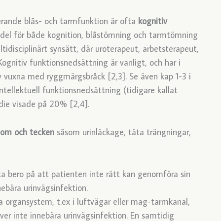
rande blås- och tarmfunktion är ofta
kognitiv
edel för både kognition, blåstömning och tarmtömning
idisciplinärt synsätt, där uroterapeut, arbetsterapeut,
ognitiv funktionsnedsättning är vanligt, och har i
 vuxna med ryggmärgsbråck [2,3]. Se även kap 1-3 i
ntellektuell funktionsnedsättning (tidigare kallat
udie visade på 20% [2,4].
tom och tecken
såsom urinläckage, täta trängningar,
a bero på att patienten inte rätt kan genomföra sin
nebära urinvägsinfektion.
 organsystem, t.ex i luftvägar eller mag-tarmkanal,
ver inte innebära urinvägsinfektion. En samtidig