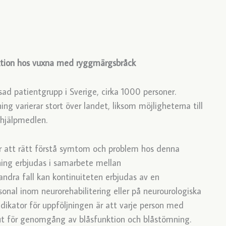
nktion hos vuxna med ryggmärgsbråck
d patientgrupp i Sverige, cirka 1000 personer.
ng varierar stort över landet, liksom möjligheterna till
 hjälpmedlen.
ör att rätt förstå symtom och problem hos denna
jning erbjudas i samarbete mellan
 andra fall kan kontinuiteten erbjudas av en
rsonal inom neurorehabilitering eller på neurourologiska
dikator för uppföljningen är att varje person med
eut för genomgång av blåsfunktion och blåstömning.