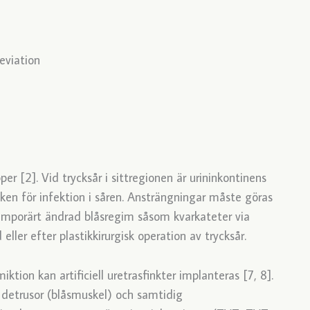
eviation
r [2]. Vid trycksår i sittregionen är urininkontinens
sken för infektion i såren. Ansträngningar måste göras
 temporärt ändrad blåsregim såsom kvarkateter via
eller efter plastikkirurgisk operation av trycksår.
iktion kan artificiell uretrasfinkter implanteras [7, 8].
 detrusor (blåsmuskel) och samtidig