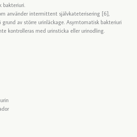
 bakteriuri.
 använder intermittent självkateterisering [6],
å grund av större urinläckage. Asymtomatisk bakteriuri
te kontrolleras med urinsticka eller urinodling.
 urin
ador