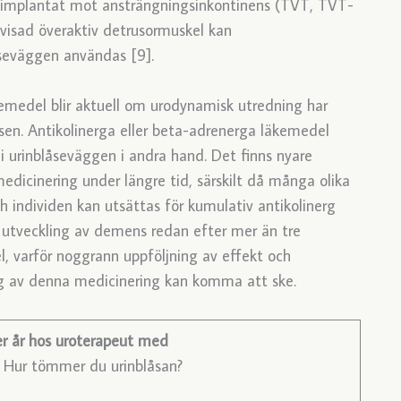
gimplantat mot ansträngningsinkontinens (TVT, TVT-
visad överaktiv detrusormuskel kan
åseväggen användas [9].
edel blir aktuell om urodynamisk utredning har
asen. Antikolinerga eller beta-adrenerga läkemedel
 i urinblåseväggen i andra hand. Det finns nyare
medicinering under längre tid, särskilt då många olika
ch individen kan utsättas för kumulativ antikolinerg
r utveckling av demens redan efter mer än tre
 varför noggrann uppföljning av effekt och
ing av denna medicinering kan komma att ske.
er år hos uroterapeut med
: Hur tömmer du urinblåsan?