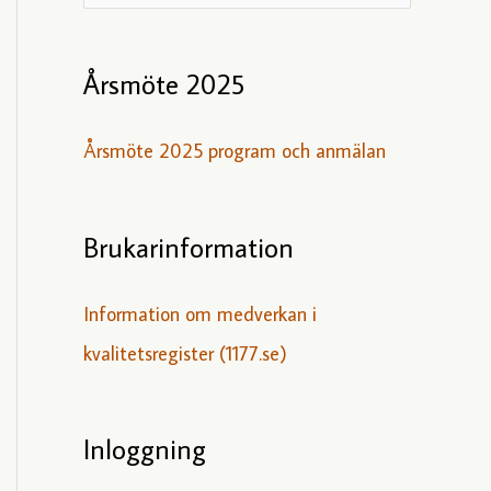
ö
k
Årsmöte 2025
e
f
Årsmöte 2025 program och anmälan
t
e
Brukarinformation
r
:
Information om medverkan i
kvalitetsregister (1177.se)
Inloggning