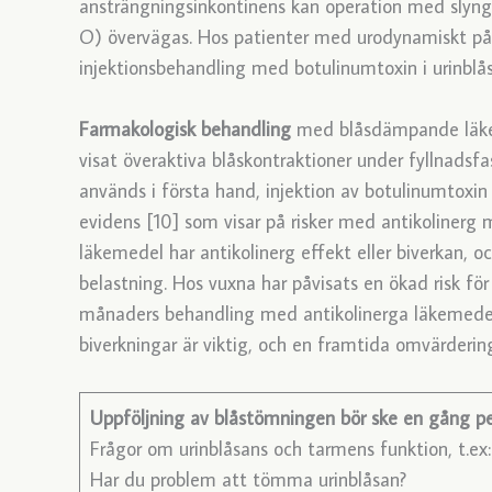
ansträngningsinkontinens kan operation med slyn
O) övervägas. Hos patienter med urodynamiskt på
injektionsbehandling med botulinumtoxin i urinbl
Farmakologisk behandling
med blåsdämpande läkem
visat överaktiva blåskontraktioner under fyllnadsf
används i första hand, injektion av botulinumtoxin
evidens [10] som visar på risker med antikolinerg 
läkemedel har antikolinerg effekt eller biverkan, o
belastning. Hos vuxna har påvisats en ökad risk fö
månaders behandling med antikolinerga läkemedel,
biverkningar är viktig, och en framtida omvärder
Uppföljning av blåstömningen bör ske en gång p
Frågor om urinblåsans och tarmens funktion, t.ex
Har du problem att tömma urinblåsan?