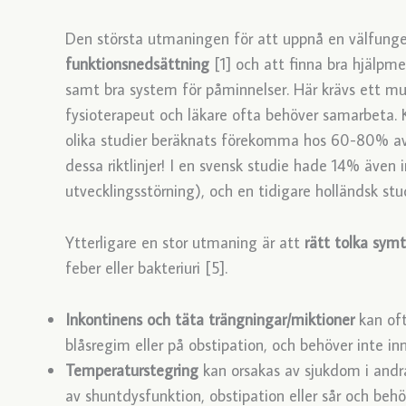
Den största utmaningen för att uppnå en välfunge
funktionsnedsättning
[1] och att finna bra hjälpm
samt bra system för påminnelser. Här krävs ett mult
fysioterapeut och läkare ofta behöver samarbeta. K
olika studier beräknats förekomma hos 60-80% av
dessa riktlinjer! I en svensk studie hade 14% även i
utvecklingsstörning), och en tidigare holländsk st
Ytterligare en stor utmaning är att
rätt tolka sym
feber eller bakteriuri [5].
Inkontinens och täta trängningar/miktioner
kan oft
blåsregim eller på obstipation, och behöver inte in
Temperaturstegring
kan orsakas av sjukdom i andra
av shuntdysfunktion, obstipation eller sår och behö