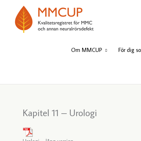
Hoppa
till
innehåll
Om MMCUP
För dig s
Kapitel 11 – Urologi