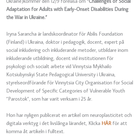
Ukraine)kommer den 12/9 föreläsa om
“Challenges of Social
Adaptation for Adults with Early-Onset Disabilities During
the War in Ukraine.”
Iryna Sarancha är landskoordinator för Abilis Foundation
(Finland) i Ukraina, doktor i pedagogik, docent, expert på
social inkludering och inkluderande metoder, utbildare inom
inkluderande utbildning, docent vid institutionen för
psykologi och socialt arbete vid Vinnytsia Mykhailo
Kotsiubynskyi State Pedagogical University i Ukraina,
styrelseordförande för Vinnytsia City Organisation for Social
Development of Specific Categories of Vulnerable Youth
”Parostok”, som har varit verksam i 25 år.
Hon har nyligen publicerat en artikel om neuroplasticitet och
digitala verktyg i det livslånga lärandet, Klicka
HÄR
för att
komma åt artikeln i fulltext.