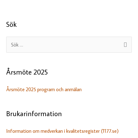
Sök
S
ö
k
Årsmöte 2025
e
f
Årsmöte 2025 program och anmälan
t
e
r
Brukarinformation
:
Information om medverkan i kvalitetsregister (1177.se)