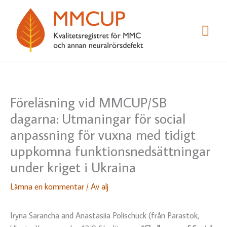
Hoppa
till
Huv
innehåll
Föreläsning vid MMCUP/SB
dagarna: Utmaningar för social
anpassning för vuxna med tidigt
uppkomna funktionsnedsättningar
under kriget i Ukraina
Lämna en kommentar
/ Av
alj
Iryna Sarancha and Anastasiia Polischuck (från Parastok,