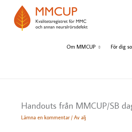
Hoppa
till
innehåll
Om MMCUP
För dig s
Handouts från MMCUP/SB da
Lämna en kommentar
/ Av
alj