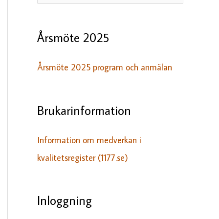
ö
k
Årsmöte 2025
e
f
Årsmöte 2025 program och anmälan
t
e
Brukarinformation
r
:
Information om medverkan i
kvalitetsregister (1177.se)
Inloggning