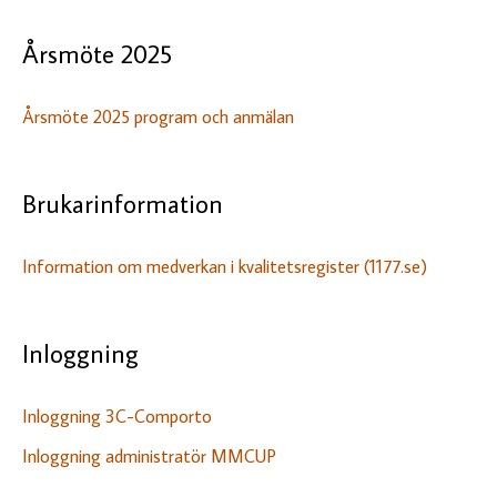
k
Årsmöte 2025
e
f
Årsmöte 2025 program och anmälan
t
e
r
Brukarinformation
:
Information om medverkan i kvalitetsregister (1177.se)
Inloggning
Inloggning 3C-Comporto
Inloggning administratör MMCUP