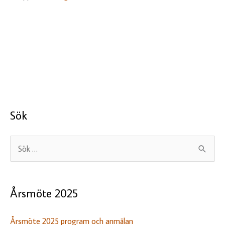
Sök
S
ö
k
Årsmöte 2025
e
f
Årsmöte 2025 program och anmälan
t